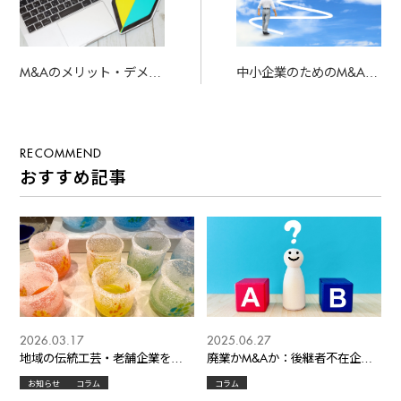
M&Aのメリット・デメリ
中小企業のためのM&A戦
ット、基本的な流れなど
略：成功への道筋
を網羅します。
RECOMMEND
おすすめ記事
2026.03.17
2025.06.27
地域の伝統工芸・老舗企業を承
廃業かM&Aか：後継者不在企業
継するM&A ― 文化と事業を次世
の判断基準とは
お知らせ
コラム
コラム
代へつなぐ経営戦略 ―