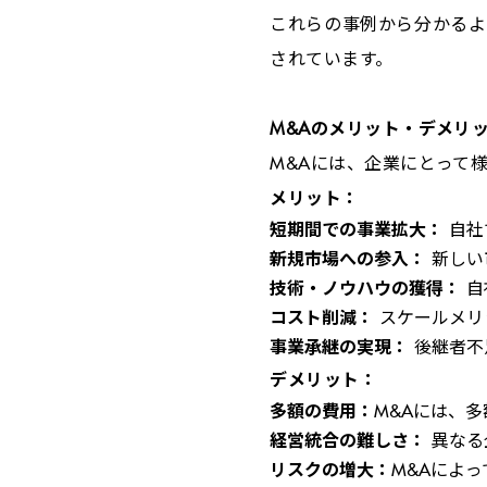
これらの事例から分かるよ
されています。
M&A
のメリット・デメリ
M&A
には、企業にとって
メリット：
短期間での事業拡大：
自社
新規市場への参入：
新しい
技術・ノウハウの獲得：
自
コスト削減：
スケールメリ
事業承継の実現：
後継者不
デメリット：
多額の費用：
M&A
には、多
経営統合の難しさ：
異なる
リスクの増大：
M&A
によっ