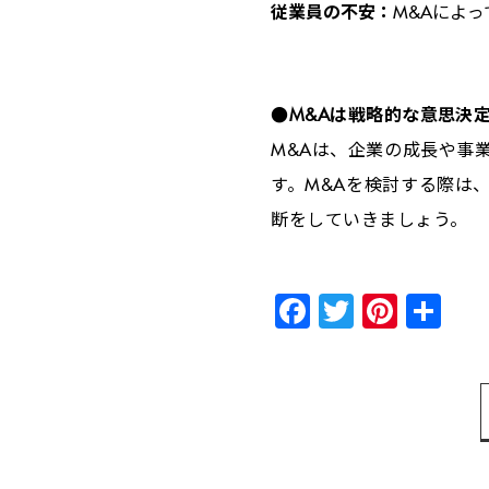
従業員の不安：
M&A
によっ
●M&A
は戦略的な意思決
M&A
は、企業の成長や事
す。
M&A
を検討する際は
断をしていきましょう。
Facebook
Twitter
Pinter
共
有