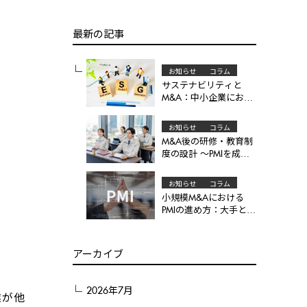
最新の記事
お知らせ
コラム
サステナビリティと
M&A：中小企業におけ
るESG対応の必要性
お知らせ
コラム
M&A後の研修・教育制
度の設計 ～PMIを成功
へ導く「人材育成」の
仕組みづくりとは～
お知らせ
コラム
小規模M&Aにおける
PMIの進め方：大手との
違い
アーカイブ
2026年7月
業が他