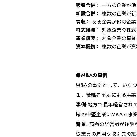
吸収合併：
一方の企業が他
新設合併：
複数の企業が新
買収：
ある企業が他の企業
株式譲渡：
対象企業の株式
事業譲渡：
対象企業の事業
資本提携：
複数の企業が資
●M&A
の事例
M&A
の事例として、いく
１．後継者不足による事業
事例
:
地方で長年経営され
域の中堅企業に
M&A
で事
背景:
高齢の経営者が後継
従業員の雇用や取引先の維