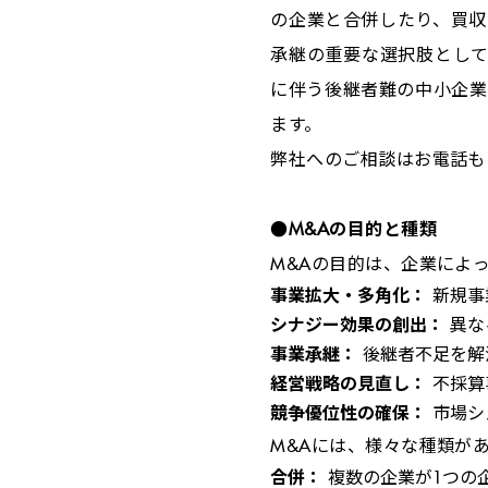
の企業と合併したり、買収
承継の重要な選択肢とし
に伴う後継者難の中小企業
ます。
弊社へのご相談はお電話も
●M&A
の目的と種類
M&A
の目的は、企業によ
事業拡大・多角化：
新規事
シナジー効果の創出：
異な
事業承継：
後継者不足を解
経営戦略の見直し：
不採算
競争優位性の確保：
市場シ
M&A
には、様々な種類が
合併：
複数の企業が
1
つの