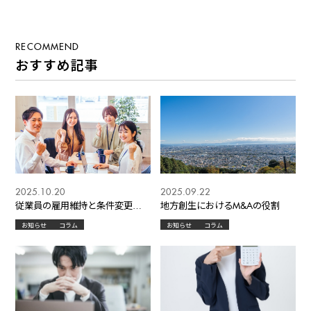
功の“分岐点”となる初期
のM&A
合意の設計とは―
RECOMMEND
おすすめ記事
2025.10.20
2025.09.22
従業員の雇用維持と条件変更：
地方創生におけるM&Aの役割
中小企業M&Aの労務対応
お知らせ
コラム
お知らせ
コラム