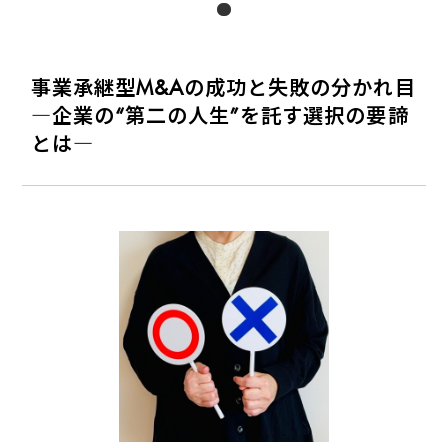
事業承継型M&Aの成功と失敗の分かれ目
―企業の“第二の人生”を託す選択の要諦
とは―