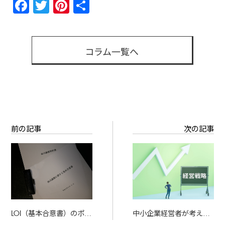
Facebook
Twitter
Pinterest
共
有
コラム一覧へ
前の記事
次の記事
LOI（基本合意書）のポイ
中小企業経営者が考える
ントと注意点 ―M&A成
べき「出口戦略」として