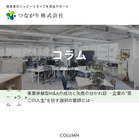
コラム
column
ホ
コ
事業承継型M&Aの成功と失敗の分かれ目 ―企業の“第
ー
>
ラ
>
二の人生”を託す選択の要諦とは―
ム
ム
COLUMN