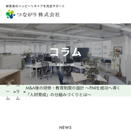
コラム
column
ホ
コ
M&A後の研修・教育制度の設計 ～PMIを成功へ導く
ー
>
ラ
>
「人材育成」の仕組みづくりとは～
ム
ム
NEWS