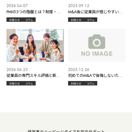
2026.04.07
2025.09.12
PMIの3つの階層とは？制度・業
M&A後に従業員が感じやすい不
務・意識の統合でM&Aを成功に
安とその解消法
お知らせ
コラム
お知らせ
コラム
導く実践戦略― 統合の本質を理
解しない企業が失敗する理由 ―
2026.06.23
2025.12.26
従業員の専門スキル評価と新し
初めてのM&Aで後悔しないため
い配置の仕組み
に知っておきたいこと ― 中小企
お知らせ
コラム
お知らせ
コラム
業経営者が“判断を誤らない”ため
の実践知 ―