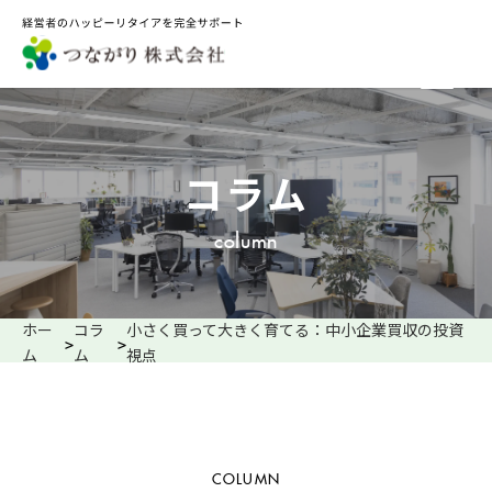
コラム
column
ホー
コラ
小さく買って大きく育てる：中小企業買収の投資
>
>
ム
ム
視点
COLUMN